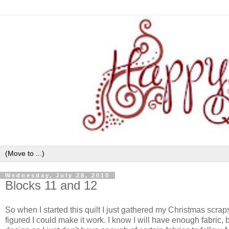
Wednesday, July 28, 2010
Blocks 11 and 12
So when I started this quilt I just gathered my Christmas scraps
figured I could make it work. I know I will have enough fabric, b