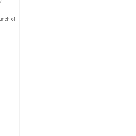
y
punch of