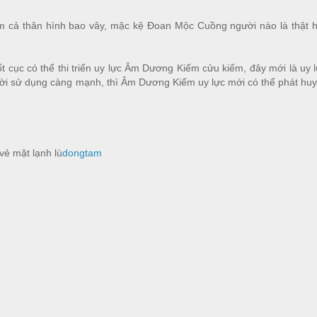
cả thân hình bao vây, mặc kệ Đoan Mộc Cuồng người nào là thật h
ốt cục có thể thi triển uy lực Âm Dương Kiếm cửu kiếm, đây mới là uy
ời sử dụng càng mạnh, thì Âm Dương Kiếm uy lực mới có thể phát hu
vẻ mặt lạnh lù
dongtam