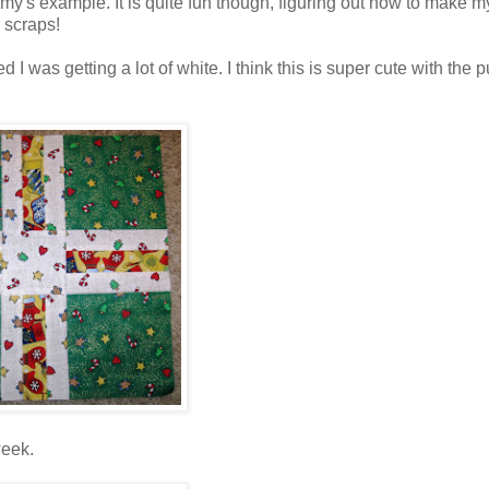
 Amy's example. It is quite fun though, figuring out how to make m
e scraps!
 I was getting a lot of white. I think this is super cute with the 
week.