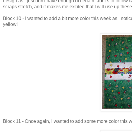
design as I just don't have enough of certain fabrics to follow
scraps stretch, and it makes me excited that I will use up thes
Block 10 - I wanted to add a bit more color this week as I noticed
yellow!
Block 11 - Once again, I wanted to add some more color this 