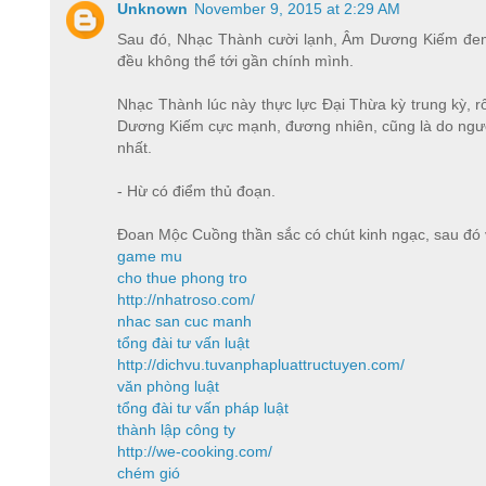
Unknown
November 9, 2015 at 2:29 AM
Sau đó, Nhạc Thành cười lạnh, Âm Dương Kiếm đem 
đều không thể tới gần chính mình.
Nhạc Thành lúc này thực lực Đại Thừa kỳ trung kỳ, r
Dương Kiếm cực mạnh, đương nhiên, cũng là do ngư
nhất.
- Hừ có điểm thủ đoạn.
Đoan Mộc Cuồng thần sắc có chút kinh ngạc, sau đó 
game mu
cho thue phong tro
http://nhatroso.com/
nhac san cuc manh
tổng đài tư vấn luật
http://dichvu.tuvanphapluattructuyen.com/
văn phòng luật
tổng đài tư vấn pháp luật
thành lập công ty
http://we-cooking.com/
chém gió